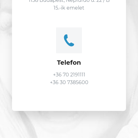
1138 Budapest, Népfürdő u. 22 / B
15.-ik emelet
Telefon
+36 70 2191111
+36 30 7385600